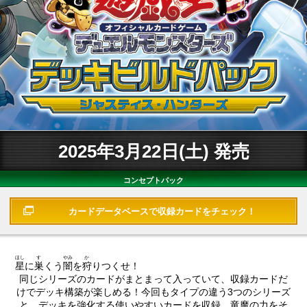
遊戯王OCGデュエルモンスターズ デッキビルドパック ジャスティス・
2025年3月22日(土) 発売
ハンターズ
コンセプトパック
カードデータベースで
収録カードをチェック！
ほし
す
やみ
か
星
に
巣
くう
闇
を
狩
りつくせ！
同じシリーズのカードがまとまって入っていて、収録カードだ
けでデッキ構築が楽しめる！今回もタイプの違う3つのシリーズ
と、デッキを強化する使いやすいカードを収録。竜魔の力をそ