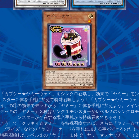
「カプシー★ヤミーウェイ」をシンクロ召喚し、効果で「ヤミー」モン
スター２体を手札に加えて特殊召喚しよう！
「カプシー★ヤミーウェ
イ」の①の効果でデッキから「ヤミー」２体を手札に加えよう。メイン
デッキの「ヤミー」３種はリンク１モンスターかレベル２のシンクロモ
ンスターが存在する場合手札から特殊召喚できるぞ！
こうして「クッキィ☆ヤミー」を特殊召喚すれば、さらに「ヤミー☆サ
プライズ」などの「ヤミー」カードを手札に加える事ができるのだ！
特殊召喚したレベル１の「ヤミー」１体で「ヤミー★スナッチー」（２