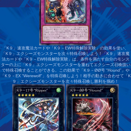
「K９」速攻魔法カードや「K９－EW特殊解除実験」の効果を使い、
「K９」エクシーズモンスターを次々特殊召喚しよう！
「K９」速攻魔
法カードや「K９－EW特殊解除実験」は、条件を満たす自分のモンス
ターの上に「K９」エクシーズモンスターを重ねてエクシーズ召喚扱い
で特殊召喚することができる。この効果で「K９－ØØ号 “Hound”」や
「K９－EX “Werewolf”」を特殊召喚しよう！相手の動きに合わせて「K
９」エクシーズモンスターを次々特殊召喚し勝利を掴め！