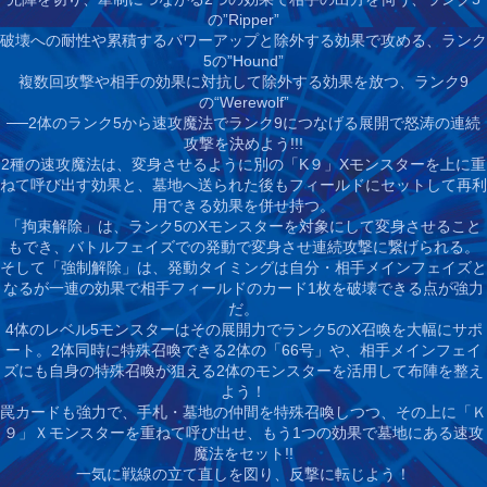
の”Ripper”
破壊への耐性や累積するパワーアップと除外する効果で攻める、ランク
5の”Hound”
複数回攻撃や相手の効果に対抗して除外する効果を放つ、ランク9
の“Werewolf”
──2体のランク5から速攻魔法でランク9につなげる展開で怒涛の連続
攻撃を決めよう!!!
2種の速攻魔法は、変身させるように別の「K９」Xモンスターを上に重
ねて呼び出す効果と、墓地へ送られた後もフィールドにセットして再利
用できる効果を併せ持つ。
「拘束解除」は、ランク5のXモンスターを対象にして変身させること
もでき、バトルフェイズでの発動で変身させ連続攻撃に繋げられる。
そして「強制解除」は、発動タイミングは自分・相手メインフェイズと
なるが一連の効果で相手フィールドのカード1枚を破壊できる点が強力
だ。
4体のレベル5モンスターはその展開力でランク5のX召喚を大幅にサポ
ート。2体同時に特殊召喚できる2体の「66号」や、相手メインフェイ
ズにも自身の特殊召喚が狙える2体のモンスターを活用して布陣を整え
よう！
罠カードも強力で、手札・墓地の仲間を特殊召喚しつつ、その上に「Ｋ
９」Ｘモンスターを重ねて呼び出せ、もう1つの効果で墓地にある速攻
魔法をセット!!
一気に戦線の立て直しを図り、反撃に転じよう！