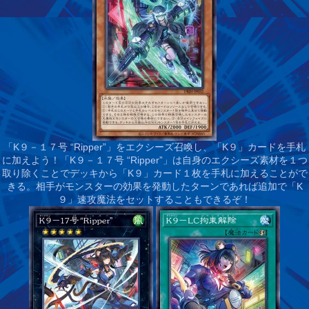
「K９－１７号 “Ripper”」をエクシーズ召喚し、「K９」カードを手札
に加えよう！
「K９－１７号 “Ripper”」は自身のエクシーズ素材を１つ
取り除くことでデッキから「K９」カード１枚を手札に加えることがで
きる。相手がモンスターの効果を発動したターンであれば追加で「K
９」速攻魔法をセットすることもできるぞ！