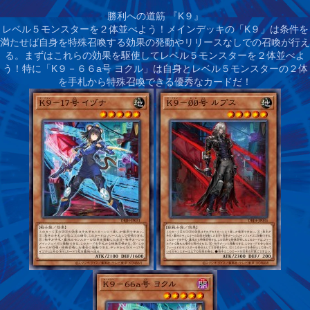
勝利への道筋 『K９』
レベル５モンスターを２体並べよう！
メインデッキの「K９」は条件を
満たせば自身を特殊召喚する効果の発動やリリースなしでの召喚が行え
る。まずはこれらの効果を駆使してレベル５モンスターを２体並べよ
う！特に「K９－６６a号 ヨクル」は自身とレベル５モンスターの２体
を手札から特殊召喚できる優秀なカードだ！