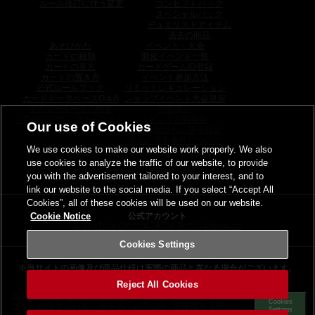
ルール改訂に伴う変更
コンセプトパック
スペシャルパック
デュエリストアイテム
過去の商品
あそびかた
イベント・大会
カードの種類
開催イベント一覧
カードの見方
カードゲームID登録
カードの置き方
イベント参加方法
公式ルールブック
リミットレギュレーション
カードデータベースQ＆A
ショップイベント大会規定
マスタールールの概要
罰則規定
「GENESYS」フォーマット
1デュエル戦規定
Our use of Cookies
日本語版以外の使用規定
景品の受取条件について
We use cookies to make our website work properly. We also
トーナメントパック
use cookies to analyze the traffic of our website, to provide
ウィナーズパック
関連サイト
you with the advertisement tailored to your interest, and to
link our website to the social media. If you select “Accept All
Cookies”, all of these cookies will be used on our website.
Cookie Notice
公式アカウント
X
YouTube
Discord
TikTok
Twitch
Instagram
Cookies Settings
※当サイトの画像及び商品仕様は
実際の商品と異なる場合がございます。
Reject All Cookies
遊戯王カード
その他の
個人情報
サイトのご
グロー
カード
Cookies
ゲーム総合サ
お問い合
等保護方
利用につい
バル
ゲーム
Settings