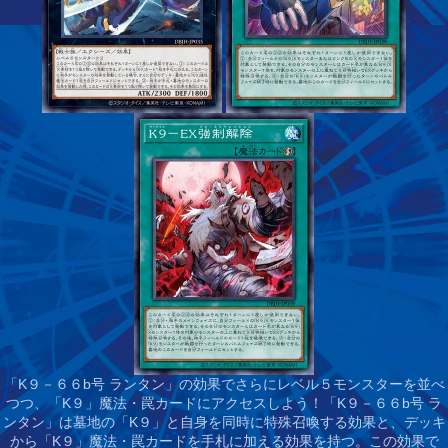
「K９－６６b号 ランタン」の効果でさらにレベル５モンスターを並べ
つつ、「K９」魔法・罠カードにアクセスしよう！
「K９－６６b号 ラ
ンタン」は墓地の「K９」と自身を同時に特殊召喚する効果と、デッキ
から「K９」魔法・罠カードを手札に加える効果を持つ。この効果で