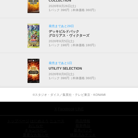
COLLECTION
2026年9月26日(土)
1パック 396円（本体価格 360円）
発売まであと29日
デッキビルドパック
グロリアス・ヴィクターズ
2026年9月5日(土)
1パック 198円（本体価格 180円）
発売まであと1日
UTILITY SELECTION
2026年8月8日(土)
1パック 396円（本体価格 360円）
©スタジオ・ダイス／集英社・テレビ東京・KONAMI
X
Facebook
LINE
トップページ
はじめよう
ニュース
商品情報
おしらせ
最新商品
キャンペーン
基本パック
重要なお知らせ
構築済みデッキ