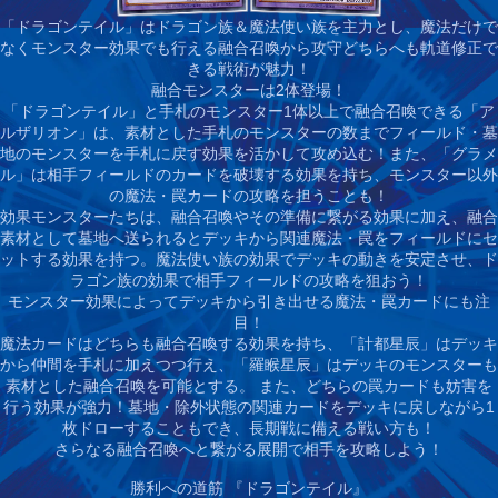
「ドラゴンテイル」はドラゴン族＆魔法使い族を主力とし、魔法だけで
なくモンスター効果でも行える融合召喚から攻守どちらへも軌道修正で
きる戦術が魅力！
融合モンスターは2体登場！
「ドラゴンテイル」と手札のモンスター1体以上で融合召喚できる「ア
ルザリオン」は、素材とした手札のモンスターの数までフィールド・墓
地のモンスターを手札に戻す効果を活かして攻め込む！また、「グラメ
ル」は相手フィールドのカードを破壊する効果を持ち、モンスター以外
の魔法・罠カードの攻略を担うことも！
効果モンスターたちは、融合召喚やその準備に繋がる効果に加え、融合
素材として墓地へ送られるとデッキから関連魔法・罠をフィールドにセ
ットする効果を持つ。魔法使い族の効果でデッキの動きを安定させ、ド
ラゴン族の効果で相手フィールドの攻略を狙おう！
モンスター効果によってデッキから引き出せる魔法・罠カードにも注
目！
魔法カードはどちらも融合召喚する効果を持ち、「計都星辰」はデッキ
から仲間を手札に加えつつ行え、「羅睺星辰」はデッキのモンスターも
素材とした融合召喚を可能とする。 また、どちらの罠カードも妨害を
行う効果が強力！墓地・除外状態の関連カードをデッキに戻しながら1
枚ドローすることもでき、長期戦に備える戦い方も！
さらなる融合召喚へと繋がる展開で相手を攻略しよう！
勝利への道筋 『ドラゴンテイル』