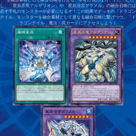
し、「星辰爪竜アルザリオン」や「星辰法宮グラメル」の融合召喚には
必ず手札のモンスターが必要になるぞ！この効果でデッキの「ドラゴン
テイル」モンスターを融合素材として更なる融合召喚に繋げつつ、「ド
ラゴンテイル」魔法・罠カードにアクセスしよう！