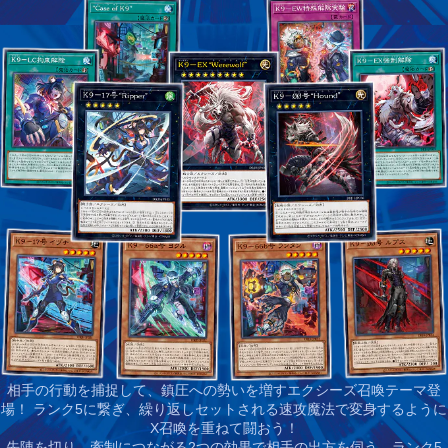
相手の行動を捕捉して、鎮圧への勢いを増すエクシーズ召喚テーマ登
場！ ランク5に繋ぎ、繰り返しセットされる速攻魔法で変身するように
X召喚を重ねて闘おう！
先陣を切り、牽制につながる2つの効果で相手の出方を伺う、ランク5