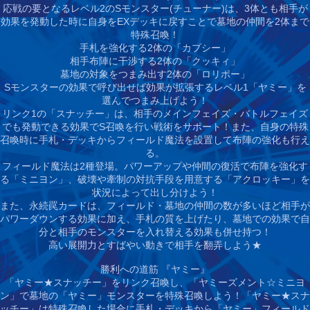
応戦の要となるレベル2のSモンスター(チューナー)は、3体とも相手が
効果を発動した時に自身をEXデッキに戻すことで墓地の仲間を2体まで
特殊召喚！
手札を強化する2体の「カプシー」
相手布陣に干渉する2体の「クッキィ」
墓地の対象をつまみ出す2体の「ロリポー」
Sモンスターの効果で呼び出せば効果が拡張するレベル1「ヤミー」を
選んでつまみ上げよう！
リンク1の「スナッチー」は、相手のメインフェイズ・バトルフェイズ
でも発動できる効果でS召喚を行い戦術をサポート！また、自身の特殊
召喚時に手札・デッキからフィールド魔法を設置して布陣の強化も行え
る。
フィールド魔法は2種登場。パワーアップや仲間の復活で布陣を強化す
る「ミニヨン」、破壊や牽制の対抗手段を用意する「アクロッキー」を
状況によって出し分けよう！
また、永続罠カードは、フィールド・墓地の仲間の数が多いほど相手が
パワーダウンする効果に加え、手札の質を上げたり、墓地での効果で自
分と相手のモンスターを入れ替える効果も併せ持つ！
高い展開力とすばやい動きで相手を翻弄しよう★
勝利への道筋 『ヤミー』
「ヤミー★スナッチー」をリンク召喚し、「ヤミーズメント☆ミニヨ
ン」で墓地の「ヤミー」モンスターを特殊召喚しよう！
「ヤミー★スナ
ッチー」は特殊召喚した場合に手札・デッキから「ヤミー」フィールド