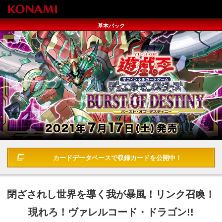
基本パック
遊戯王OCGデュエルモンスターズ BURST OF DESTINY
カードデータベースで
収録カードを公開中！
閉ざされし世界を導く我が暴風！リンク召喚！
現れろ！ヴァレルコード・ドラゴン!!