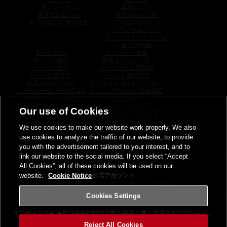
キャンペーン
基本パック
重要なお知らせ
構築済みデッキ
ルール改訂に伴う変更
コンセプトパック
スペシャルパック
デュエリストアイテム
過去の商品
あそびかた
イベント・大会
カードの種類
開催イベント一覧
カードの見方
カードゲームID登録
カードの置き方
イベント参加方法
公式ルールブック
リミットレギュレーション
カードデータベースQ＆A
ショップイベント大会規定
マスタールールの概要
罰則規定
「GENESYS」フォーマット
1デュエル戦規定
Our use of Cookies
日本語版以外の使用規定
景品の受取条件について
We use cookies to make our website work properly. We also
トーナメントパック
use cookies to analyze the traffic of our website, to provide
ウィナーズパック
関連サイト
you with the advertisement tailored to your interest, and to
link our website to the social media. If you select “Accept
All Cookies”, all of these cookies will be used on our
website.
Cookie Notice
公式アカウント
X
YouTube
Discord
TikTok
Twitch
Instagram
Cookies Settings
※当サイトの画像及び商品仕様は
実際の商品と異なる場合がございます。
Reject All Cookies