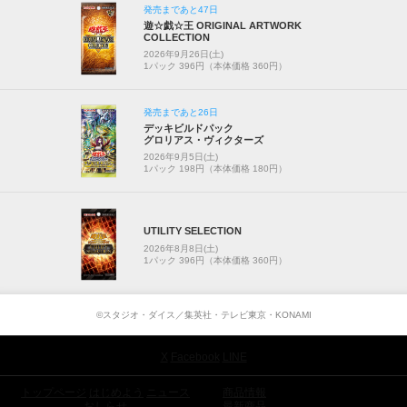
発売まであと47日
遊☆戯☆王 ORIGINAL ARTWORK
COLLECTION
2026年9月26日(土)
1パック 396円（本体価格 360円）
発売まであと26日
デッキビルドパック
グロリアス・ヴィクターズ
2026年9月5日(土)
1パック 198円（本体価格 180円）
UTILITY SELECTION
2026年8月8日(土)
1パック 396円（本体価格 360円）
©スタジオ・ダイス／集英社・テレビ東京・KONAMI
X
Facebook
LINE
トップページ
はじめよう
ニュース
商品情報
おしらせ
最新商品