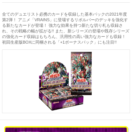
全てのデュエリスト必携のカードを収録した基本パックの2021年度
第2弾！ アニメ「VRAINS」に登場するリボルバーのデッキを強化す
る新たなカードが登場！ 強力な効果を持つ新たな切り札も収録さ
れ、その戦略の幅が拡がる!! また、新シリーズの登場や既存シリーズ
の強化カード収録はもちろん、汎用性の高い強力なカードも収録！
初回生産版BOXに同梱される「+1ボーナスパック」にも注目!!