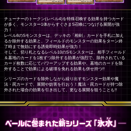
チューナーのトークン(レベル4)を特殊召喚する効果を持つカード
が多く、モンスター1体からすぐさまS召喚につなげる展開が強
力！
レベル8のSモンスターは、デッキの「相剣」カードを手札に加え
るか除外する効果と、フィールドのモンスターの効果をターン終
了時まで無効にする誘発即時効果が強力！
そして、切り札となるレベル10のSモンスターは、相手フィールド
＆墓地のカードを1枚ずつ除外する効果が強烈で、除外されている
カード枚数に応じてパワーアップする効果や、墓地のカードを除
外することで効果による破壊を免れる効果も併せ持つ!!
シリーズのカードを除外しながら繰り出すモンスター効果や魔
法・罠カードで、展開や妨害を行おう！魔法・罠カードが持つ除
外された場合の効果を引き出して、更なる展開を狙うことも!!