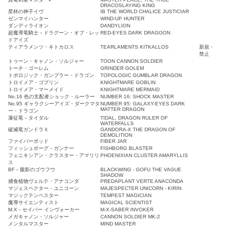
DRACOSLAYING KING
星杯の神子イヴ
IB THE WORLD CHALICE JUSTICIAR
ゼンマイハンター
WIND-UP HUNTER
ダンディライオン
DANDYLION
超魔導竜騎士－ドラグーン・オブ・レッ
RED-EYES DARK DRAGOON
ドアイズ
ティアラメンツ・キトカロス
TEARLAMENTS KITKALLOS
新規・
禁止
トゥーン・キャノン・ソルジャー
TOON CANNON SOLDIER
トーチ・ゴーレム
GRINDER GOLEM
トポロジック・ガンブラー・ドラゴン
TOPOLOGIC GUMBLAR DRAGON
トロイメア・ゴブリン
KNIGHTMARE GOBLIN
トロイメア・マーメイド
KNIGHTMARE MERMAID
No.16 色の支配者ショック・ルーラー
NUMBER 16: SHOCK MASTER
No.95 ギャラクシーアイズ・ダークマタ
NUMBER 95: GALAXY-EYES DARK
MATTER DRAGON
ー・ドラゴン
瀑征竜－タイダル
TIDAL, DRAGON RULER OF
WATERFALLS
破滅竜ガンドラＸ
GANDORA-X THE DRAGON OF
DEMOLITION
ファイバーポッド
FIBER JAR
フィッシュボーグ－ガンナー
FISHBORG BLASTER
フェニキシアン・クラスター・アマリリ
PHOENIXIAN CLUSTER AMARYLLIS
ス
BF－朧影のゴウフウ
BLACKWING - GOFU THE VAGUE
SHADOW
捕食植物ヴェルテ・アナコンダ
PREDAPLANT VERTE ANACONDA
マジェスペクター・ユニコーン
MAJESPECTER UNICORN - KIRIN
マジックテンペスター
TEMPEST MAGICIAN
魔導サイエンティスト
MAGICAL SCIENTIST
M.X－セイバー インヴォーカー
M-X-SABER INVOKER
メガキャノン・ソルジャー
CANNON SOLDIER MK-2
メンタルマスター
MIND MASTER