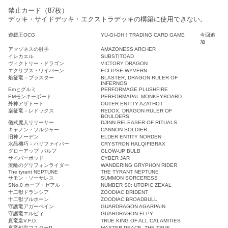
禁止カード（87枚）
デッキ・サイドデッキ・エクストラデッキの構築に使用できない。
遊戯王OCG
YU-GI-OH！TRADING CARD GAME
今回追
加
アマゾネスの射手
AMAZONESS ARCHER
イレカエル
SUBSTITOAD
ヴィクトリー・ドラゴン
VICTORY DRAGON
エクリプス・ワイバーン
ECLIPSE WYVERN
焔征竜－ブラスター
BLASTER, DRAGON RULER OF
INFERNOS
Emヒグルミ
PERFORMAGE PLUSHFIRE
EMモンキーボード
PERFORMAPAL MONKEYBOARD
外神アザトート
OUTER ENTITY AZATHOT
巌征竜－レドックス
REDOX, DRAGON RULER OF
BOULDERS
儀式魔人リリーサー
DJINN RELEASER OF RITUALS
キャノン・ソルジャー
CANNON SOLDIER
旧神ノーデン
ELDER ENTITY NORDEN
水晶機巧－ハリファイバー
CRYSTRON HALQIFIBRAX
グローアップ･バルブ
GLOW-UP BULB
サイバーポッド
CYBER JAR
流離のグリフォンライダー
WANDERING GRYPHON RIDER
The tyrant NEPTUNE
THE TYRANT NEPTUNE
サモン・ソーサレス
SUMMON SORCERESS
SNo.0 ホープ・ゼアル
NUMBER S0: UTOPIC ZEXAL
十二獣ドランシア
ZOODIAC DRIDENT
十二獣ブルホーン
ZOODIAC BROADBULL
守護竜アガーペイン
GUARDRAGON AGARPAIN
守護竜エルピィ
GUARDRAGON ELPY
真竜皇V.F.D.
TRUE KING OF ALL CALAMITIES
真竜剣皇マスターP
MASTER PEACE, THE TRUE