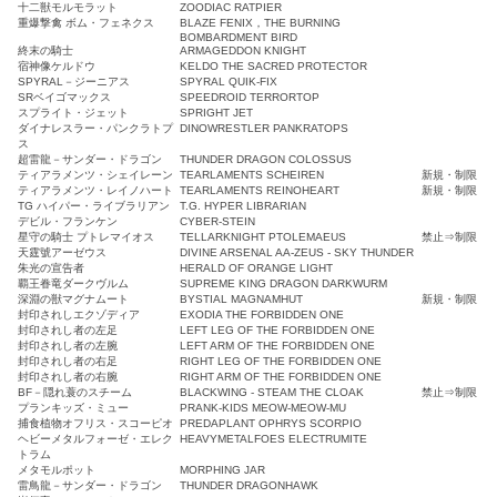
十二獣モルモラット
ZOODIAC RATPIER
重爆撃禽 ボム・フェネクス
BLAZE FENIX，THE BURNING
BOMBARDMENT BIRD
終末の騎士
ARMAGEDDON KNIGHT
宿神像ケルドウ
KELDO THE SACRED PROTECTOR
SPYRAL－ジーニアス
SPYRAL QUIK-FIX
SRベイゴマックス
SPEEDROID TERRORTOP
スプライト・ジェット
SPRIGHT JET
ダイナレスラー・パンクラトプ
DINOWRESTLER PANKRATOPS
ス
超雷龍－サンダー・ドラゴン
THUNDER DRAGON COLOSSUS
ティアラメンツ・シェイレーン
TEARLAMENTS SCHEIREN
新規・制限
ティアラメンツ・レイノハート
TEARLAMENTS REINOHEART
新規・制限
TG ハイパー・ライブラリアン
T.G. HYPER LIBRARIAN
デビル・フランケン
CYBER-STEIN
星守の騎士 プトレマイオス
TELLARKNIGHT PTOLEMAEUS
禁止⇒制限
天霆號アーゼウス
DIVINE ARSENAL AA-ZEUS - SKY THUNDER
朱光の宣告者
HERALD OF ORANGE LIGHT
覇王眷竜ダークヴルム
SUPREME KING DRAGON DARKWURM
深淵の獣マグナムート
BYSTIAL MAGNAMHUT
新規・制限
封印されしエクゾディア
EXODIA THE FORBIDDEN ONE
封印されし者の左足
LEFT LEG OF THE FORBIDDEN ONE
封印されし者の左腕
LEFT ARM OF THE FORBIDDEN ONE
封印されし者の右足
RIGHT LEG OF THE FORBIDDEN ONE
封印されし者の右腕
RIGHT ARM OF THE FORBIDDEN ONE
BF－隠れ蓑のスチーム
BLACKWING - STEAM THE CLOAK
禁止⇒制限
プランキッズ・ミュー
PRANK-KIDS MEOW-MEOW-MU
捕食植物オフリス・スコーピオ
PREDAPLANT OPHRYS SCORPIO
ヘビーメタルフォーゼ・エレク
HEAVYMETALFOES ELECTRUMITE
トラム
メタモルポット
MORPHING JAR
雷鳥龍－サンダー・ドラゴン
THUNDER DRAGONHAWK