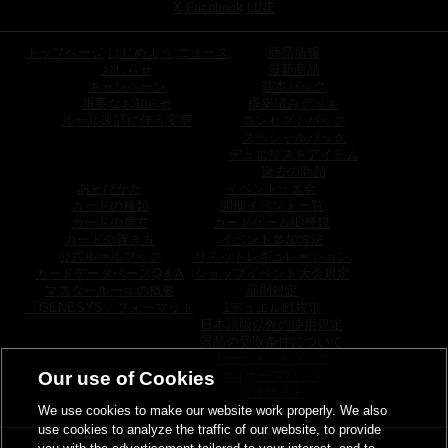
X
Facebook
LINE
トップページ
はじめよう
ニュース
商品情報
おしらせ
最新商品
キャンペーン
基本パック
重要なお知らせ
構築済みデッキ
ルール改訂に伴う変更
コンセプトパック
スペシャルパック
デュエリストアイテム
過去の商品
あそびかた
イベント・大会
カードの種類
開催イベント一覧
カードの見方
カードゲームID登録
カードの置き方
イベント参加方法
公式ルールブック
リミットレギュレーション
カードデータベースQ＆A
ショップイベント大会規定
マスタールールの概要
罰則規定
「GENESYS」フォーマット
1デュエル戦規定
日本語版以外の使用規定
景品の受取条件について
トーナメントパック
ウィナーズパック
Our use of Cookies
関連サイト
We use cookies to make our website work properly. We also
use cookies to analyze the traffic of our website, to provide