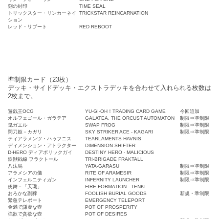
刻の封印
TIME SEAL
トリックスター・リンカーネイ
TRICKSTAR REINCARNATION
ション
レッド・リブート
RED REBOOT
準制限カード（23枚）
デッキ・サイドデッキ・エクストラデッキを合わせて入れられる枚数は
2枚まで。
遊戯王OCG
YU-GI-OH！TRADING CARD GAME
今回追加
オルフェゴール・ガラテア
GALATEA, THE ORCUST AUTOMATON
制限⇒準制限
鬼ガエル
SWAP FROG
制限⇒準制限
閃刀姫－カガリ
SKY STRIKER ACE - KAGARI
制限⇒準制限
ティアラメンツ・ハゥフニス
TEARLAMENTS HAVNIS
ディメンション・アトラクター
DIMENSION SHIFTER
D-HERO ディアボリックガイ
DESTINY HERO - MALICIOUS
鉄獣戦線 フラクトール
TRI-BRIGADE FRAKTALL
八汰烏
YATA-GARASU
制限⇒準制限
アラメシアの儀
RITE OF ARAMESIR
制限⇒準制限
インフェルニティガン
INFERNITY LAUNCHER
制限⇒準制限
炎舞－「天璣」
FIRE FORMATION - TENKI
おろかな副葬
FOOLISH BURIAL GOODS
新規・準制限
緊急テレポート
EMERGENCY TELEPORT
金満で謙虚な壺
POT OF PROSPERITY
強欲で貪欲な壺
POT OF DESIRES