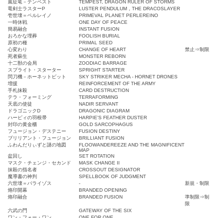
嵐征竜－テンペスト
TEMPEST, DRAGON RULER OF STORMS
竜剣士ラスターP
LUSTER PENDULUM，THE DRACOSLAYER
壱世壊＝ペルレイノ
PRIMEVAL PLANET PERLEREINO
一時休戦
ONE DAY OF PEACE
簡易融合
INSTANT FUSION
おろかな埋葬
FOOLISH BURIAL
原初の種
PRIMAL SEED
心変わり
CHANGE OF HEART
禁止⇒制限
死者蘇生
MONSTER REBORN
十二獣の会局
ZOODIAC BARRAGE
スプライト・スターター
SPRIGHT STARTER
閃刀機－ホーネットビット
SKY STRIKER MECHA - HORNET DRONES
増援
REINFORCEMENT OF THE ARMY
手札抹殺
CARD DESTRUCTION
テラ・フォーミング
TERRAFORMING
天底の使徒
NADIR SERVANT
ドラゴニックD
DRAGONIC DIAGRAM
ハーピィの羽根帚
HARPIE'S FEATHER DUSTER
封印の黄金櫃
GOLD SARCOPHAGUS
フュージョン・デステニー
FUSION DESTINY
ブリリアント・フュージョン
BRILLIANT FUSION
ふわんだりぃずと謎の地図
FLOOWANDEREEZE AND THE MAGNIFICENT
MAP
盆回し
SET ROTATION
マスク・チェンジ・セカンド
MASK CHANGE II
抹殺の指名者
CROSSOUT DESIGNATOR
魔導書の神判
SPELLBOOK OF JUDGMENT
六世壊＝パライゾス
‐
新規・制限
烙印開幕
BRANDED OPENING
烙印融合
BRANDED FUSION
準制限⇒制
限
六武の門
GATEWAY OF THE SIX
ワン・フォー・ワン
ONE FOR ONE