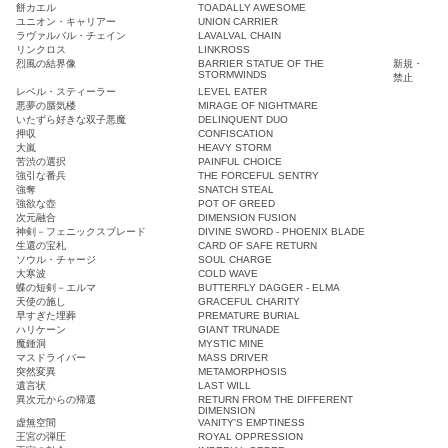
餅カエル
TOADALLY AWESOME
ユニオン・キャリアー
UNION CARRIER
ラヴァルバル・チェイン
LAVALVAL CHAIN
リンクロス
LINKROSS
烈風の結界像
BARRIER STATUE OF THE
新規・
STORMWINDS
禁止
レベル・スティーラー
LEVEL EATER
悪夢の蜃気楼
MIRAGE OF NIGHTMARE
いたずら好きな双子悪魔
DELINQUENT DUO
押収
CONFISCATION
大嵐
HEAVY STORM
苦渋の選択
PAINFUL CHOICE
強引な番兵
THE FORCEFUL SENTRY
強奪
SNATCH STEAL
強欲な壺
POT OF GREED
次元融合
DIMENSION FUSION
神剣－フェニックスブレード
DIVINE SWORD - PHOENIX BLADE
生還の宝札
CARD OF SAFE RETURN
ソウル・チャージ
SOUL CHARGE
大寒波
COLD WAVE
蝶の短剣－エルマ
BUTTERFLY DAGGER - ELMA
天使の施し
GRACEFUL CHARITY
早すぎた埋葬
PREMATURE BURIAL
ハリケーン
GIANT TRUNADE
魔鍾洞
MYSTIC MINE
マスドライバー
MASS DRIVER
突然変異
METAMORPHOSIS
遺言状
LAST WILL
異次元からの帰還
RETURN FROM THE DIFFERENT
DIMENSION
虚無空間
VANITY'S EMPTINESS
王宮の弾圧
ROYAL OPPRESSION