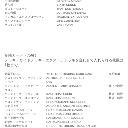
王宮の勅命
IMPERIAL ORDER
第六感
SIXTH SENSE
ダスト・シュート
TRAP DUSTSHOOT
血の代償
ULTIMATE OFFERING
マジカル・エクスプロージョン
MAGICAL EXPLOSION
ライフチェンジャー
LIFE EQUALIZER
ラストバトル！
LAST TURN
制限カード（75枚）
デッキ・サイドデッキ・エクストラデッキを合わせて入れられる枚数は
1枚まで。
遊戯王OCG
YU-GI-OH！TRADING CARD GAME
今回追加
アストログラフ・マジシャン
ASTROGRAPH SORCERER
イーバ
EVA
エンシェント・フェアリー・ド
ANCIENT FAIRY DRAGON
禁止⇒制限
ラゴン
クシャトリラ・フェンリル
KASHTIRA FENRIR
新規・制限
クシャトリラ・ユニコーン
KASHTIRA UNICORN
新規・制限
クロノグラフ・マジシャン
CHRONOGRAPH SORCERER
古衛兵アギド
AGIDO THE ANCIENT SENTINEL
PSYフレームギア・γ
PSY-FRAMEGEAR GAMMA
PSYフレームロード・Ω
PSY-FRAMELORD OMEGA
転生炎獣ガゼル
SALAMANGREAT GAZELLE
鎖龍蛇－スカルデット
SARYUJA SKULL DREAD
宵星の騎士ギルス
GIRSU, THE ORCUST MEKK-KNIGHT