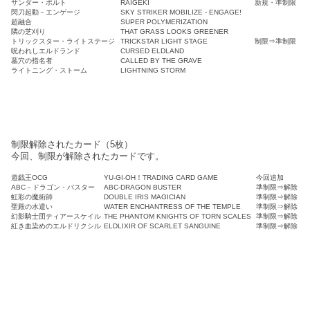
サンダー・ボルト
RAIGEKI
新規・準制限
閃刀起動－エンゲージ
SKY STRIKER MOBILIZE - ENGAGE!
超融合
SUPER POLYMERIZATION
隣の芝刈り
THAT GRASS LOOKS GREENER
トリックスター・ライトステージ
TRICKSTAR LIGHT STAGE
制限⇒準制限
呪われしエルドランド
CURSED ELDLAND
墓穴の指名者
CALLED BY THE GRAVE
ライトニング・ストーム
LIGHTNING STORM
制限解除されたカード（5枚）
今回、制限が解除されたカードです。
遊戯王OCG
YU-GI-OH！TRADING CARD GAME
今回追加
ABC－ドラゴン・バスター
ABC-DRAGON BUSTER
準制限⇒解除
虹彩の魔術師
DOUBLE IRIS MAGICIAN
準制限⇒解除
聖殿の水遣い
WATER ENCHANTRESS OF THE TEMPLE
準制限⇒解除
幻影騎士団ティアースケイル
THE PHANTOM KNIGHTS OF TORN SCALES
準制限⇒解除
紅き血染めのエルドリクシル
ELDLIXIR OF SCARLET SANGUINE
準制限⇒解除