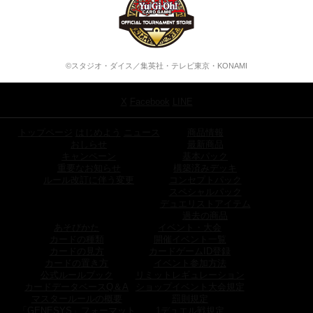
©スタジオ・ダイス／集英社・テレビ東京・KONAMI
X
Facebook
LINE
トップページ
はじめよう
ニュース
商品情報
おしらせ
最新商品
キャンペーン
基本パック
重要なお知らせ
構築済みデッキ
ルール改訂に伴う変更
コンセプトパック
スペシャルパック
デュエリストアイテム
過去の商品
あそびかた
イベント・大会
カードの種類
開催イベント一覧
カードの見方
カードゲームID登録
カードの置き方
イベント参加方法
公式ルールブック
リミットレギュレーション
カードデータベースQ＆A
ショップイベント大会規定
マスタールールの概要
罰則規定
「GENESYS」フォーマット
1デュエル戦規定