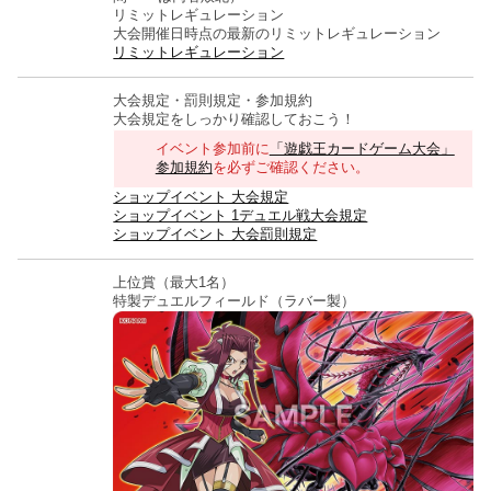
リミットレギュレーション
大会開催日時点の最新のリミットレギュレーション
リミットレギュレーション
大会規定・罰則規定・参加規約
大会規定をしっかり確認しておこう！
イベント参加前に
「遊戯王カードゲーム大会」
参加規約
を必ずご確認ください。
ショップイベント 大会規定
ショップイベント 1デュエル戦大会規定
ショップイベント 大会罰則規定
上位賞（最大1名）
特製デュエルフィールド（ラバー製）