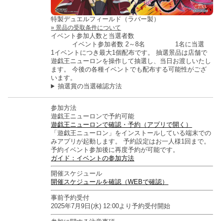
特製デュエルフィールド（ラバー製）
景品の受取条件について
イベント参加人数と当選者数
イベント参加者数 2～8名
1名に当選
1イベントにつき最大1個配布です。
抽選景品は店舗で
遊戯王ニューロンを操作して抽選し、当日お渡しいたし
ます。
今後の各種イベントでも配布する可能性がござ
います。
抽選賞の当選確認方法
参加方法
遊戯王ニューロンで予約可能
遊戯王ニューロンで確認・予約（アプリで開く）
「遊戯王ニューロン」をインストールしている端末での
みアプリが起動します。
予約設定はお一人様1回まで。
予約イベント参加後に再度予約が可能です。
ガイド：イベントの参加方法
開催スケジュール
開催スケジュールを確認（WEBで確認）
事前予約受付
2025年7月9日(水) 12:00より予約受付開始