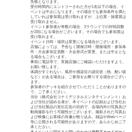
失格となります。
受付時間内にエントリーされた方が1名以下の場合、イ
ベントは中止になります。その場合でも参加条件を満た
していれば参加賞は受け取れますが、上位賞・抽選賞は
受け取れません。
イベント参加者が奇数の場合、3ラウンドでの対戦回数
が2回になる場合がございます。その場合でも参加賞は
受け取れます。
イベント日時・場所は変更になる場合がございます。
店舗によっては、予告なく開催日時・開催場所・参加条
件・大会参加定員数・大会形式が変更、または中止とな
る場合もございます。
事前に電話等で、実施店舗にご確認いただけますよう、
お願い致します。
体調がすぐれない、風邪や感染症の諸症状（熱、酷い咳
など）がある場合は、ご参加をお断りする場合がござい
ます。
参加者のデッキを紹介させていただくことがありますの
で、ご了承ください。
当社（株式会社コナミデジタルエンタテインメント）お
よび当社が認める者が、本イベントの記録および当社お
よび当社製品の宣伝広告の目的で、会場内外の写真及び
動画撮影を行う可能性がございます。撮影された写真お
よび映像にお客様の肖像が映り込み、雑誌やWebページ
等に公開される可能性がありますので、あらかじめご了
承ください。
本イベントに関するお問い合わせは
遊戯王カードゲーム