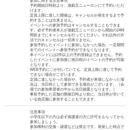
参加に関する注意事項
予約開始日時刻より、遊戯王ニューロンにて予約いただ
けます。
定員上限に達した開催は、キャンセルが発生するまで予
約することは出来ません。
イベントへの参加予約はキャンセルすることもできま
す。必ず予約者本人が遊戯王ニューロンから開始の24時
間前までにキャンセルを行ってください。それ以外の方
法でのキャンセルは一切承りません。
参加予約したイベントに参加しなかった場合、一定期間
全てのイベントへ参加予約ができなくなります。
本イベントには2件以上の予約登録はできません。予約
したイベントに参加後に他日程のイベントの予約が可能
となります。
WEB予約に〇が付いていても、定員上限に達して予約
できない場合がございます。
定員に達しなかった場合や、予約者が来場しなかった場
合は、当日枠として参加できる場合がございます。（会
場での参加希望者の中から当日抽選となります。）
事前予約した店舗の開催日時より前に、当日枠が空いて
いる他店舗に参加することもできます。
注意事項
小学生以下の方は必ず保護者の方に許可をもらってから
参加しましょう。
参加権利の交換・譲渡などは禁止です。発覚した時点で