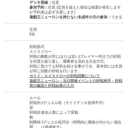
デッキ登録：
任意
参加予約：
任意 (定員を超えた場合は抽選が発生します
が予約者は必ず当選します)
遊戯王ニューロンを持たない未成年の方の参加：
できる
定員
8名
対戦形式
スイスドロー
対戦の勝数が同じ(または近い)プレイヤー同士での対戦
を何度か繰り返し、優勝者を決める大会方式。
対戦に負けても対戦を続ける事ができ、基本的には全員
が同じ回数の対戦を行います。
ガイド：スイスドローの対戦回数について
遊戯王ニューロン：当日開催イベントの対戦相手・対戦
席の確認と対戦結果の入力
ルール
対戦内
1デュエル戦（サイドデッキ使用不可）
容
対戦回
参加人数によって変動
数
制限時
1デュエル戦25分（時間内に勝敗が付かない場合
間
は両者敗北）