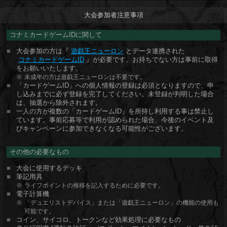
大会参加者注意事項
コナミカードゲームIDに関して
大会参加の方は『
遊戯王ニューロン
とデータ連携された
コナミカードゲームID
』が必要です。お持ちでない方は事前に取得
をお願いいたします。
未成年の方は遊戯王ニューロンは不要です。
「カードゲームID」への個人情報の登録は必須となりますので、申
し込みまでに必ず登録を完了してください。未登録が判明した場合
は、抽選から除外されます。
一人の方が複数の「カードゲームID」を所持し利用する事は禁止し
ています。事前応募等で利用が認められた場合、今後のイベント及
びキャンペーンに参加できなくなる可能性がございます。
その他の必要なもの
大会に使用するデッキ
筆記用具
ライフポイントの推移を記入するために必要です。
電子計算機
「デュエリストデバイス」または「遊戯王ニューロン」の機能の使用も
可能です。
コイン、サイコロ、トークンなど効果処理に必要なもの