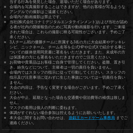
当する行為を発見した場合、退場いただく場合があります。
会場内を写真撮影することはできますが、他のお客様が写るような
アングルでの撮影はご遠慮ください。
会場内の動画撮影は禁止です。
当社(株式会社コナミデジタルエンタテインメント)および当社が認め
る者が社内の開催報告のために写真や動画撮影を行います。ご来場
された場合は、これらの撮影に映る可能性がございます。予めご了
承ください。
3人チーム戦の優勝チームに所属する3名の方に大会結果やデッキレ
シピ、ニックネーム、チーム名等を公式HPや公式Xで紹介する事に
ついての媒体使用同意書に署名をいただきます。また、未成年の方
は保護者の方にも署名をいただきますのでご注意ください。
お荷物や貴重品はお客様ご自身で管理してください。盗難、置き引
き、紛失などについて、主催者は一切の責任を負いません。
会場内ではスタッフの指示に従って行動してください。スタッフの
指示及び注意事項に従わずに生じた事故については一切責任を負い
ません。
大会の内容は、予告なく変更する場合がございます。予めご了承く
ださい。
大会が中止、延期となった場合も交通費や宿泊費等の補償は致しま
せん。
マスクの着用は個人の判断に委ねます。
体調がすぐれない場合参加は控えるようにお願いいたします。
本大会に関するお問い合わせは、
遊戯王カードゲーム事務局
までご
連絡ください。