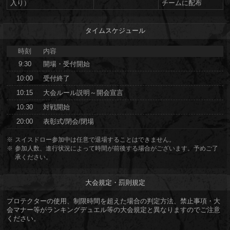
入り）
チームに配布
タイムスケジュール
時刻
内容
9:30
開場・受付開始
10:00
受付終了
10:15
大会ルール説明～開会宣言
10:30
対戦開始
20:00
表彰式/閉会/閉場
スイスドロー参加中は任意で退場することはできません。
参加人数、進行状況によって時間が前後する場合がございます。予めご了
承ください。
大会規定・罰則規定
プロテクターの使用、制限時間を超えた場合の判定方法、禁止事項・大
会マナー等がランキングデュエル等の大会規定と異なりますのでご注意
ください。