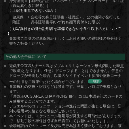
身分証明書 [運転免許証、パスポート、マイナンバーカード、学生証
（顔写真付きに限る）]
上記を用意できない場合
健康保
+
会社等の身分証明書（社員証）、公の機関が発行した
険証
資格証明書等(いずれも顔写真付きに限る)
顔写真付きの身分証明書を準備できない小学生以下の方について
参加者ご自身の健康保険証もしくはお付き添いの親御様の身分証明
書をご持参ください。
その他大会全体について
遊戯王OCG3人チーム戦はダブルエリミネーション形式(2敗した時点
で敗退)となります。任意にドロップすることはできません。任意の
ドロップが発覚した場合、以降のサイドイベント参加や物販コーナ
ーの利用をご遠慮いただく場合がございます。
1.7
参加権利の交換・譲渡などは禁止です。発覚した時点で失格となり
ます。
「遊戯王OCG AREA CHAMPIONSHIP」には日本語表記のカードの
み使用することができます。
デュエル中のコミュニケーションや進行に問題が生じる場合は、罰
則の適用や失格となる場合がございます。
本イベントは、スケジュール遅延等が発生する可能性がありますの
で、移動手段の確保は必ず自己責任にてお願いいたします。
会場施設内でのトレード及び販売行為は固く禁止しております。該