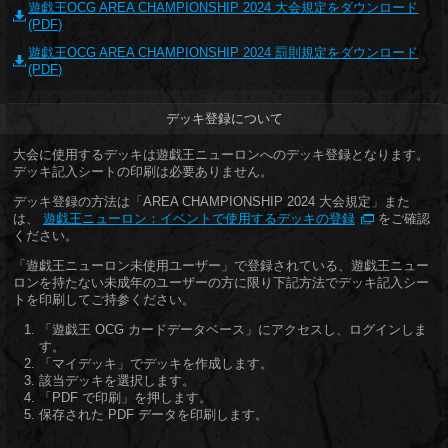
遊戯王OCG AREA CHAMPIONSHIP 2024 大会規定をダウンロード
(PDF)
遊戯王OCG AREA CHAMPIONSHIP 2024 罰則規定をダウンロード
(PDF)
デッキ登録について
大会に使用するデッキは遊戯王ニューロンへのデッキ登録となります。
デッキ記入シートの印刷は必要ありません。
デッキ登録の方法は「AREA CHAMPIONSHIP 2024 大会規定」また
は、
遊戯王ニューロン：イベントで使用するデッキの登録
をご確認
ください。
「遊戯王ニューロン未使用ユーザー」で登録されている、遊戯王ニュー
ロンを持たない未成年のユーザーの方に限り下記方法でデッキ記入シー
トを印刷してご持参ください。
「遊戯王 OCG カードデータベース」にアクセスし、ログインしま
す。
「マイデッキ」でデッキを作成します。
該当デッキを選択します。
「PDF で印刷」を押します。
保存された PDF データを印刷します。