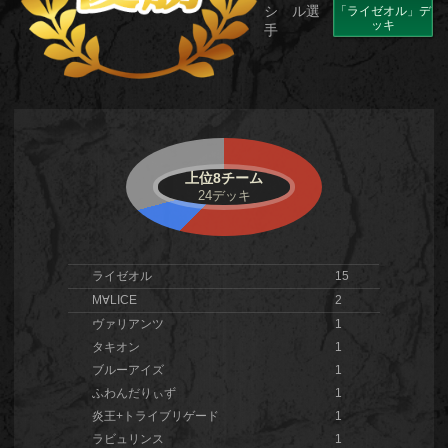
シ ル選
「ライゼオル」デ
ッキ
手
上位8チーム
24デッキ
ライゼオル
15
M∀LICE
2
ヴァリアンツ
1
タキオン
1
ブルーアイズ
1
ふわんだりぃず
1
炎王+トライブリゲード
1
ラビュリンス
1