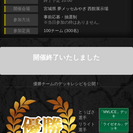
終了予定 20:00
開催会場
宮城県 夢メッセみやぎ 西館展示場
事前応募・抽選制
参加方法
※当日参加の枠はありません。
参加定員
100チーム
300名
開催終了いたしました
優勝チームのデッキレシピを公開！
とぅばさ
「M∀LICE」デッ
キ
選手
リライト
「ライゼオル」デ
ッキ
選手