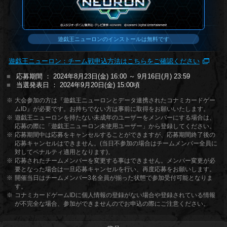
遊戯王ニューロンのインストールは無料です
遊戯王ニューロン：チーム戦申込方法はこちらをご確認ください
応募期間 ： 2024年8月23日(金) 16:00 ～ 9月16日(月) 23:59
当選発表日 ： 2024年9月20日(金) 15:00頃
大会参加の方は『遊戯王ニューロンとデータ連携されたコナミカードゲー
ムID』が必要です。お持ちでない方は事前に取得をお願いいたします。
遊戯王ニューロンを持たない未成年のユーザーをメンバーにする場合は、
応募の際に「遊戯王ニューロン未使用ユーザー」から登録してください。
応募期間中は応募をキャンセルすることができますが、応募期間終了後の
応募キャンセルはできません。(当日不参加の場合はチームメンバー全員に
対してペナルティ適用となります)。
応募されたチームメンバーを変更する事はできません。メンバー変更が必
要となった場合は一旦応募キャンセルを行い、再度応募をお願いします。
開催当日はチームメンバー3名全員が揃った状態で参加受付可能となりま
す。
コナミカードゲームIDに個人情報の登録がない場合や登録されている情報
が不完全な場合、参加ができませんのでお申込の際にご注意ください。