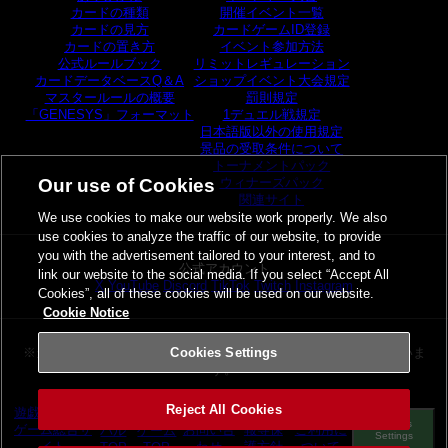
カードの種類
開催イベント一覧
カードの見方
カードゲームID登録
カードの置き方
イベント参加方法
公式ルールブック
リミットレギュレーション
カードデータベースQ＆A
ショップイベント大会規定
マスタールールの概要
罰則規定
「GENESYS」フォーマット
1デュエル戦規定
日本語版以外の使用規定
景品の受取条件について
トーナメントパック
ウィナーズパック
Our use of Cookies
関連サイト
We use cookies to make our website work properly. We also
use cookies to analyze the traffic of our website, to provide
you with the advertisement tailored to your interest, and to
公式アカウント
link our website to the social media. If you select “Accept All
X
YouTube
Discord
TikTok
Twitch
Instagram
Cookies”, all of these cookies will be used on our website.
Cookie Notice
※当サイトの画像及び商品仕様は
実際の商品と異なる場合がございま
Cookies Settings
す。
Reject All Cookies
遊戯王カード
その他の
個人情
サイトの
グロー
カード
Cookies
ゲーム総合サ
お問い合
報等保
ご利用に
バル
ゲーム
Settings
イト
わせ
護方針
ついて
TOP
TOP