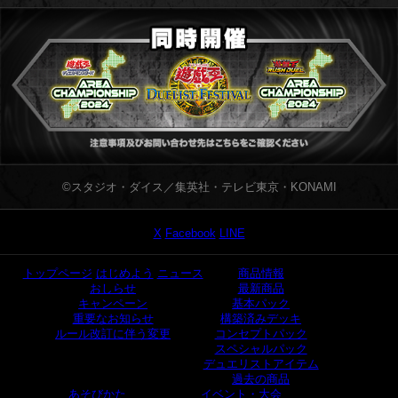
©スタジオ・ダイス／集英社・テレビ東京・KONAMI
X
Facebook
LINE
トップページ
はじめよう
ニュース
商品情報
おしらせ
最新商品
キャンペーン
基本パック
重要なお知らせ
構築済みデッキ
ルール改訂に伴う変更
コンセプトパック
スペシャルパック
デュエリストアイテム
過去の商品
あそびかた
イベント・大会