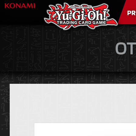
PR
OT