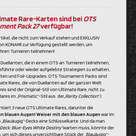
timate Rare-Karten sind bei
OTS
ment Pack 27
verfügbar!
ikel, die nicht zum Verkauf stehen und EXKLUSIV
 von KONAMI zur Verfügung gestellt werden, um
ihren Turnieren teilnehmen!
ellanten, die in einem OTS an Turnieren teilnehmen,
eführte oder wieder aufgelebte Strategien zu erhalten,
Karten und Foil-Upgrades. OTS Tournament Packs sind
ate Rares, die von Duellanten auf der ganzen Welt
es sind der Original-Stil von Ultimate Rare, nicht zu
ares im „Prismatic“-Stil aus der„
Rarity Collection
“.)
tiert 3 neue OTS Ultimate Rares, darunter die
en blauen Augen
!
Weiser mit den blauen Augen
war im
en „Blauäugig“-Decks eine Schlüsselkarte. Und da man
Deck: Blue-Eyes White Destiny“
warten muss, könnte der
, um sich dieses unverzichtbare Stück der „Blauäugig“-