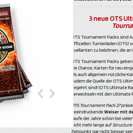
3 neue OTS Ul
Tourna
OTS Tournament Packs sind Art
offiziellen Turnierläden (OTS)
Duellanten zu belohnen, die an 
OTS Tournament Packs geben Du
die Chance, Karten für neu eing
als auch allgemein nützliche 
zudem die Quelle der OTS Ultim
begehrt sind! (OTS Ultimate Rar
verwechseln mit den Ultimate R
OTS Tournament Pack 27
präsen
beeindruckende
Weiser mit d
Laufe der Jahre schon bei viel
nicht mehr lange auf
Structure 
Zeitpunkt gar nicht besser sein