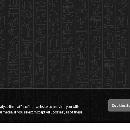
Cookies S
yze the traffic of our website, to provide you with
 media. If you select “Accept All Cookies”, all of these