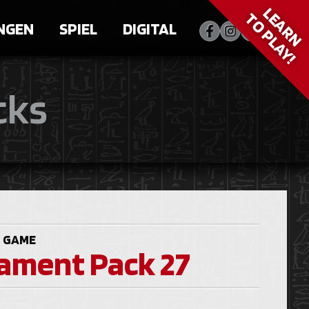
LEARN
TO PLAY!
NGEN
SPIEL
DIGITAL
cks
 GAME
ament Pack 27