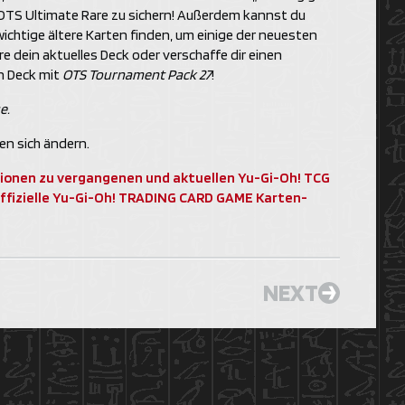
 OTS Ultimate Rare zu sichern! Außerdem kannst du
ichtige ältere Karten finden, um einige der neuesten
e dein aktuelles Deck oder verschaffe dir einen
n Deck mit
OTS Tournament Pack 27
!
e.
en sich ändern.
ationen zu vergangenen und aktuellen Yu-Gi-Oh! TCG
ffizielle Yu-Gi-Oh! TRADING CARD GAME Karten-
NEXT