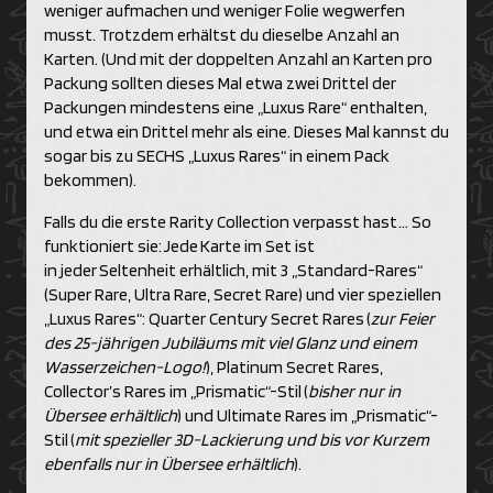
weniger aufmachen und weniger Folie wegwerfen
musst. Trotzdem erhältst du dieselbe Anzahl an
Karten. (Und mit der doppelten Anzahl an Karten pro
Packung sollten dieses Mal etwa zwei Drittel der
Packungen mindestens eine „Luxus Rare“ enthalten,
und etwa ein Drittel mehr als eine. Dieses Mal kannst du
sogar bis zu SECHS „Luxus Rares“ in einem Pack
bekommen).
Falls du die erste Rarity Collection verpasst hast … So
funktioniert sie: Jede Karte im Set ist
in jeder Seltenheit erhältlich, mit 3 „Standard-Rares“
(Super Rare, Ultra Rare, Secret Rare) und vier speziellen
„Luxus Rares“: Quarter Century Secret Rares (
zur Feier
des 25-jährigen Jubiläums mit viel Glanz und einem
Wasserzeichen-Logo!
), Platinum Secret Rares,
Collector’s Rares im „Prismatic“-Stil (
bisher nur in
Übersee erhältlich
) und Ultimate Rares im „Prismatic“-
Stil (
mit spezieller 3D-Lackierung und bis vor Kurzem
ebenfalls nur in Übersee erhältlich
).