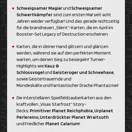
Schweigsamer Magie
r und
Schweigsamer
Schwertkämpfer
sind zum ersten Mal seit acht
Jahren wieder verfügbar! Und das gerade rechtzeitig
für die brandneuen „Silent“-Karten, die im April im
Booster-Set Legacy of Destruction erscheinen.
Karten, die in deiner Hand glitzern und glänzen
werden, während sie auf den perfekten Moment
warten, um deinen Sieg zu besiegeln! Turnier-
Highlights wie
Kauz &
Schlossvogel
und
Geisteroger und Schneehase
,
sowie Geistertrauernde und
Mondeskälte und Fantastischer Drache Phantazmei!
Die interstellaren Spielfeldzauberkarten aus den
kraftvollen „Visas Starfrost“ Story-
Decks:
Primitiver Planet Reichphobia, Urplanet
Perlereino, Unterdrückter Planet Wraitsoth
und Friedlicher
Planet Calarium
!