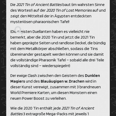
Die
2021 Tin of Ancient Battles
baut (im wahrsten Sinne
des Wortes!) auf der
2020 Tin of Lost Memories
auf und
zeigt den Mittelteil der in Ägypten entdeckten
mysteriösen pharaonischen Tafel!
(Die meisten Duellanten haben es vielleicht nie
bemerkt, aber die 2020 Tin und jetzt die 2021 Tin
haben geprägte Seiten und randlose Deckel, die bündig
mit dem Metallkörper abschließen, sodass die Tins
übereinander gestapelt werden können und sie damit
die vollständige Pharaonik Tafel – sobald alle drei Teile
vollständig sind – wiederspiegeln!)
Der ewige Clash zwischen den Geistern des
Dunklen
Magiers
und des
Blauäugigen w. Drachen
wird in
dieser Kunst verewigt, zusammen mit 3 brandneuen
World Premiere Karten, um diesen Monstern einen
neuen Power Boost zu verleihen.
Wie die 2020 Tin enthält jede
2021 Tin of Ancient
Battles
3 extragroße Mega-Packs mit jeweils 1