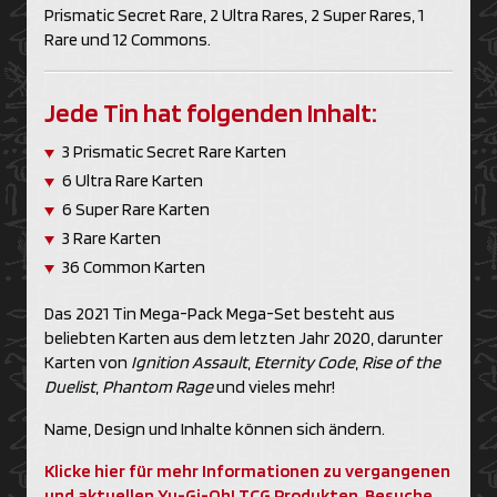
Prismatic Secret Rare, 2 Ultra Rares, 2 Super Rares, 1
Rare und 12 Commons.
Jede Tin hat folgenden Inhalt:
3 Prismatic Secret Rare Karten
6 Ultra Rare Karten
6 Super Rare Karten
3 Rare Karten
36 Common Karten
Das 2021 Tin Mega-Pack Mega-Set besteht aus
beliebten Karten aus dem letzten Jahr 2020, darunter
Karten von
Ignition Assault
,
Eternity Code
,
Rise of the
Duelist
,
Phantom Rage
und vieles mehr!
Name, Design und Inhalte können sich ändern.
Klicke hier für mehr Informationen zu vergangenen
und aktuellen Yu-Gi-Oh! TCG Produkten. Besuche