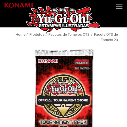
Home
/
Produtos
/
Pacotes de Torneios OTS
/ Pacote OTS de
Torneio 23