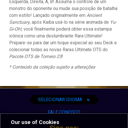
Esquerda, Direita, A, B! Assuma o controle de um
monstro do oponente ou mude sua posição de batalha
com estilo! Lançado originalmente em
Ancient
Sanctuary
, após Kaiba usá-lo na série animada de
Yu-
Gi-Oh!
, você finalmente poderá obter essa estampa
icônica como uma deslumbrante Rara Ultimate!
Prepare-se para dar um toque especial ao seu Deck e
colecionar todas as novas Raras Ultimate OTS do
Pacote OTS de Torneio 23
!
* Conteúdo da coleção sujeito a alterações
English
Español
Português
SELECIONAR IDIOMA
∨
FALE CONOSCO
Our use of Cookies
Siga-nos: