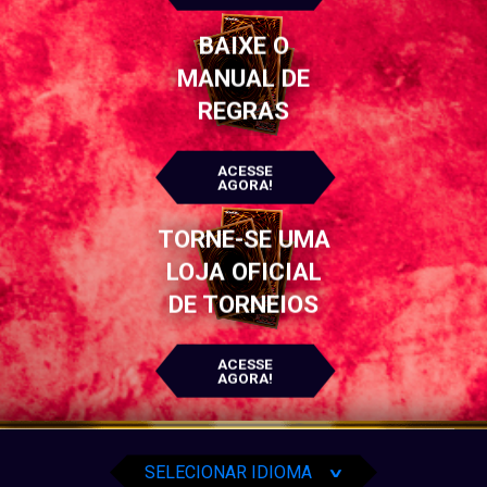
BAIXE O
MANUAL DE
REGRAS
ACESSE
AGORA!
TORNE-SE UMA
LOJA OFICIAL
DE TORNEIOS
ACESSE
English
AGORA!
Español
Português
SELECIONAR IDIOMA
∨