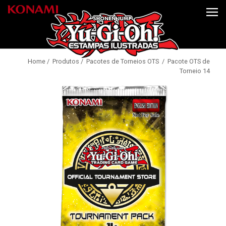
Home
/
Produtos
/
Pacotes de Torneios OTS
/ Pacote OTS de
Torneio 14