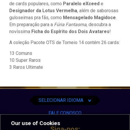
de cards populares, como
Paralelo eXceed
e
Designador da Lotus Vermelha
, além de saborosas
guloseimas pra fãs, como
Mensagelado Magidoce
.
Em preparação para a
Fúria Fantasma
, descubra a
novíssima
Ficha do Espírito dos Dois Avatares
!
A coleção Pacote OTS de Torneio 14 contém 26 cards:
13 Comuns
10 Super Raros
3 Raros Ultimate
English
Español
Português
SELECIONAR IDIOMA
∨
FALE CONOSCO
Our use of Cookies
Siga-nos: