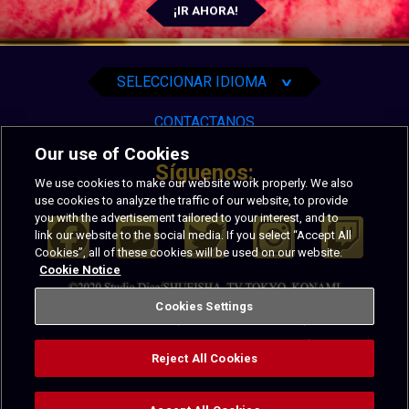
English
¡IR AHORA!
Español
Português
SELECCIONAR IDIOMA
∨
CONTACTANOS
Our use of Cookies
Síguenos:
We use cookies to make our website work properly. We also
use cookies to analyze the traffic of our website, to provide
you with the advertisement tailored to your interest, and to
link our website to the social media. If you select “Accept All
Cookies”, all of these cookies will be used on our website.
Cookie Notice
Cookies Settings
PRIVACIDAD
TÉRMINOS DE USO
CALIFORNIA NOTICE AT COLLECTION
Reject All Cookies
CÓDIGO DE CONDUCTA
COOKIES SETTINGS