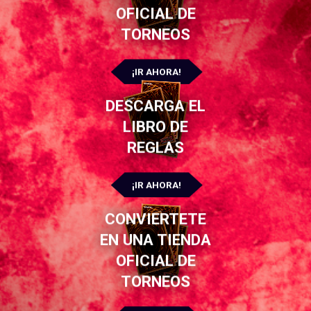
OFICIAL DE
TORNEOS
¡IR AHORA!
DESCARGA EL
LIBRO DE
REGLAS
¡IR AHORA!
CONVIERTETE
EN UNA TIENDA
OFICIAL DE
TORNEOS