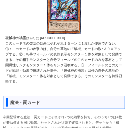
破械神の禍霊
[ATK 0/DEF 3000]
(まがたま)
このカード名の②③の効果はそれぞれ１ターンに１度しか使用できない。
①：このカードの攻撃力は、自分の墓地の「破械」カードの数×３００アッ
プする。②：相手フィールドの表側表示モンスター１体を対象として発動で
きる。その相手モンスターと自分フィールドのこのカードのみを素材として
闇属性リンクモンスター１体をリンク召喚する。③：フィールドのこのカー
ドが戦闘・効果で破壊された場合、「破械神の禍霊」以外の自分の墓地の
「破械」モンスター１体を対象として発動できる。そのモンスターを特殊召
喚する。
魔法・罠カード
今回登場する魔法・罠カードはそれぞれ2つの効果を持ち、そのうち1つは4枚
が兼ね備える同じ効果。セットされた状態で破壊されると、デッキから「破
械」モンスターの展開ができ、リンク召喚のサポートにも繋がる効果だ。