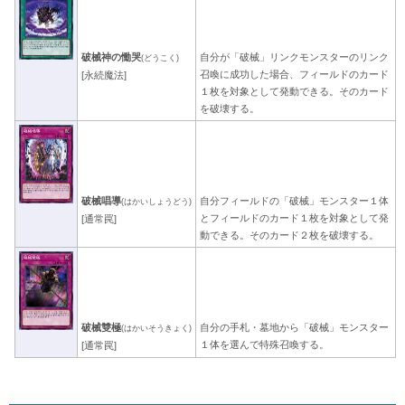
破械神の慟哭
自分が「破械」リンクモンスターのリンク
(どうこく)
召喚に成功した場合、フィールドのカード
[永続魔法]
１枚を対象として発動できる。そのカード
を破壊する。
破械唱導
自分フィールドの「破械」モンスター１体
(はかいしょうどう)
とフィールドのカード１枚を対象として発
[通常罠]
動できる。そのカード２枚を破壊する。
破械雙極
自分の手札・墓地から「破械」モンスター
(はかいそうきょく)
１体を選んで特殊召喚する。
[通常罠]