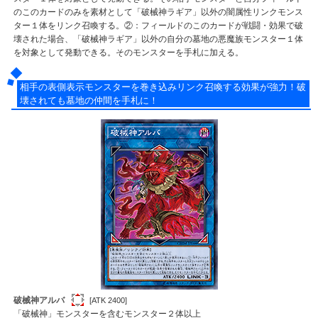
のこのカードのみを素材として「破械神ラギア」以外の闇属性リンクモンス
ター１体をリンク召喚する。②：フィールドのこのカードが戦闘・効果で破
壊された場合、「破械神ラギア」以外の自分の墓地の悪魔族モンスター１体
を対象として発動できる。そのモンスターを手札に加える。
相手の表側表示モンスターを巻き込みリンク召喚する効果が強力！破
壊されても墓地の仲間を手札に！
破械神アルバ
[ATK 2400]
「破械神」モンスターを含むモンスター２体以上