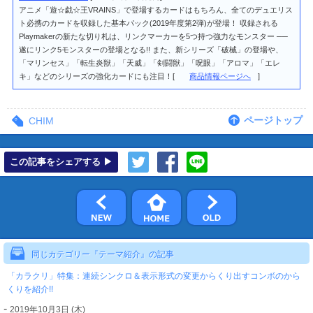
アニメ「遊☆戯☆王VRAINS」で登場するカードはもちろん、全てのデュエリス
ト必携のカードを収録した基本パック(2019年度第2弾)が登場！ 収録される
Playmakerの新たな切り札は、リンクマーカーを5つ持つ強力なモンスター ──
遂にリンク5モンスターの登場となる!! また、新シリーズ「破械」の登場や、
「マリンセス」「転生炎獣」「天威」「剣闘獣」「呪眼」「アロマ」「エレ
キ」などのシリーズの強化カードにも注目！
商品情報ページへ
ページトップ
CHIM
この記事をシェアする ▶
同じカテゴリー『テーマ紹介』の記事
「カラクリ」特集：連続シンクロ＆表示形式の変更からくり出すコンボのから
くりを紹介!!
-
2019年10月3日 (木)