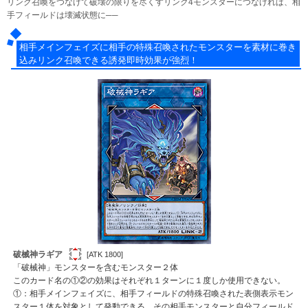
リンク召喚をつなげて破壊の限りを尽くすリンク4モンスターにつなげれば、相
手フィールドは壊滅状態に──
相手メインフェイズに相手の特殊召喚されたモンスターを素材に巻き
込みリンク召喚できる誘発即時効果が強烈！
破械神ラギア
[ATK 1800]
「破械神」モンスターを含むモンスター２体
このカード名の①②の効果はそれぞれ１ターンに１度しか使用できない。
①：相手メインフェイズに、相手フィールドの特殊召喚された表側表示モン
スター１体を対象として発動できる。その相手モンスターと自分フィールド