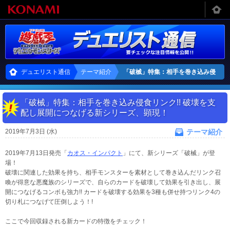
デュエリスト通信
テーマ紹介
「破械」特集：相手を巻き込み侵
食リンク!! 破壊を支配し展開につ
「破械」特集：相手を巻き込み侵食リンク!! 破壊を支
なげる新シリーズ、顕現！
配し展開につなげる新シリーズ、顕現！
2019年7月3日 (水)
テーマ紹介
2019年7月13日発売「
カオス・インパクト
」にて、新シリーズ「破械」が登
場！
破壊に関連した効果を持ち、相手モンスターを素材として巻き込んだリンク召
喚が得意な悪魔族のシリーズで、自らのカードを破壊して効果を引き出し、展
開につなげるコンボも強力!! カードを破壊する効果を3種も併せ持つリンク4の
切り札につなげて圧倒しよう！!
ここで今回収録される新カードの特徴をチェック！