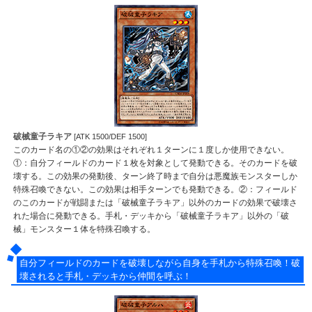
破械童子ラキア
[ATK 1500/DEF 1500]
このカード名の①②の効果はそれぞれ１ターンに１度しか使用できない。
①：自分フィールドのカード１枚を対象として発動できる。そのカードを破
壊する。この効果の発動後、ターン終了時まで自分は悪魔族モンスターしか
特殊召喚できない。この効果は相手ターンでも発動できる。②：フィールド
のこのカードが戦闘または「破械童子ラキア」以外のカードの効果で破壊さ
れた場合に発動できる。手札・デッキから「破械童子ラキア」以外の「破
械」モンスター１体を特殊召喚する。
自分フィールドのカードを破壊しながら自身を手札から特殊召喚！破
壊されると手札・デッキから仲間を呼ぶ！