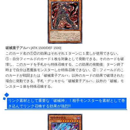
破械童子アルハ
[ATK 1500/DEF 1500]
このカード名の①②の効果はそれぞれ１ターンに１度しか使用できない。
①：自分フィールドのカード１枚を対象として発動できる。そのカードを破
壊し、このカードを手札から特殊召喚する。この効果の発動後、ターン終了
時まで自分は悪魔族モンスターしか特殊召喚できない。②：フィールドのこ
のカードが戦闘または「破械童子アルハ」以外のカードの効果で破壊された
場合に発動できる。手札・デッキから「破械童子アルハ」以外の「破械」モ
ンスター１体を特殊召喚する。
リンク素材として重要な「破械神」！相手モンスターを素材として巻
き込んでリンク召喚する効果が強烈!!