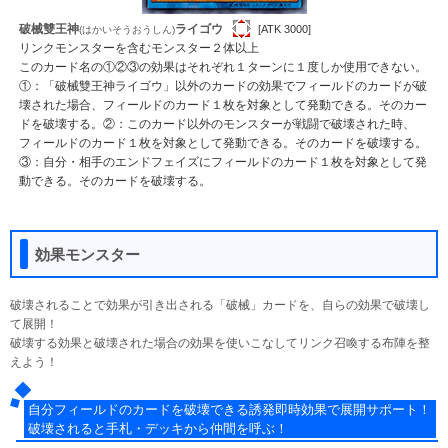
破械雙王神
ライゴウ
[ATK 3000]
(はかいそうおうしん)
リンクモンスターを含むモンスター２体以上
このカード名の①②③の効果はそれぞれ１ターンに１度しか使用できない。
①：「破械雙王神ライゴウ」以外のカードの効果でフィールドのカードが破
壊された場合、フィールドのカード１枚を対象として発動できる。そのカー
ドを破壊する。②：このカード以外のモンスターが戦闘で破壊された時、
フィールドのカード１枚を対象として発動できる。そのカードを破壊する。
③：自分・相手のエンドフェイズにフィールドのカード１枚を対象として発
動できる。そのカードを破壊する。
効果モンスター
破壊されることで効果が引き出される「破械」カードを、自らの効果で破壊し
て展開！
破壊する効果と破壊された場合の効果を使いこなしてリンク召喚する布陣を整
えよう！
自分フィールドのカードを破壊できる誘発即時効果で展開サポート！
破壊されると手札・デッキから仲間を呼ぶ！