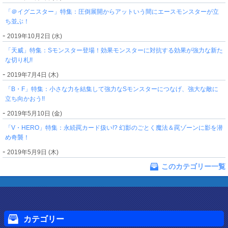
「＠イグニスター」特集：圧倒展開からアットいう間にエースモンスターが立
ち並ぶ！
-
2019年10月2日 (水)
「天威」特集：Sモンスター登場！効果モンスターに対抗する効果が強力な新た
な切り札!!
-
2019年7月4日 (木)
「B・F」特集：小さな力を結集して強力なSモンスターにつなげ、強大な敵に
立ち向かおう!!
-
2019年5月10日 (金)
「V・HERO」特集：永続罠カード扱い!? 幻影のごとく魔法＆罠ゾーンに影を潜
め奇襲！
-
2019年5月9日 (木)
このカテゴリー一覧
カテゴリー