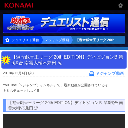
デュエリスト通信
Ｖジャンプ動画
【遊☆戯☆王リーグ 20th
EDITION】ディビジョンB 第6
【遊☆戯☆王リーグ 20th EDITION】ディビジョンB 第
試合 南雲大輔vs兼田 涼
6試合 南雲大輔vs兼田 涼
2018年12月4日 (火)
Ｖジャンプ動画
YouTube「Vジャンプチャンネル」で、最新動画が公開されているぞ！
キミもチェックしよう!!
【遊☆戯☆王リーグ 20th EDITION】ディビジョンＢ 第6試合 南
雲大輔VS兼田 涼