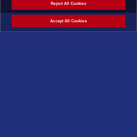
Reject All Cookies
Accept All Cookies
ホーム
カテゴ
タグ
最新記
ページ
リー
事
トップ
©スタジオ・ダイス／集英社・テレビ東京・KONAMI
X
Facebook
LINE
トップページ
はじめよう
ニュース
商品情報
おしらせ
最新商品
キャンペーン
基本パック
重要なお知らせ
構築済みデッキ
ルール改訂に伴う変更
コンセプトパック
スペシャルパック
デュエリストアイテム
過去の商品