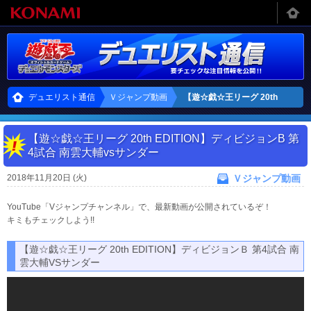
デュエリスト通信
Ｖジャンプ動画
【遊☆戯☆王リーグ 20th
EDITION】ディビジョンB 第4
【遊☆戯☆王リーグ 20th EDITION】ディビジョンB 第
試合 南雲大輔vsサンダー
4試合 南雲大輔vsサンダー
2018年11月20日 (火)
Ｖジャンプ動画
YouTube「Vジャンプチャンネル」で、最新動画が公開されているぞ！
キミもチェックしよう!!
【遊☆戯☆王リーグ 20th EDITION】ディビジョンＢ 第4試合 南
雲大輔VSサンダー