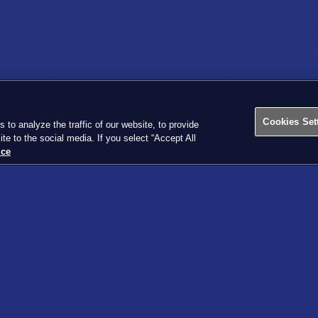
Cookies Set
o analyze the traffic of our website, to provide
ite to the social media. If you select “Accept All
ice
©スタジオ・ダイス／集英社・テレビ東京・KONAMI
X
Facebook
LINE
びかた
イベント・大会
の種類
開催イベント一覧
の見方
カードゲームID登録
の置き方
イベント参加方法