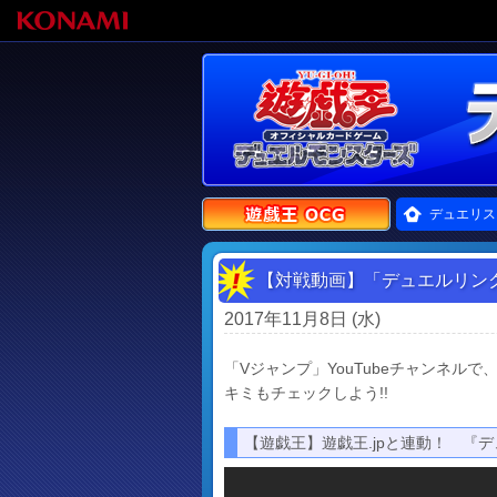
デュエリス
【対戦動画】「デュエルリン
2017年11月8日 (水)
「Vジャンプ」YouTubeチャンネル
キミもチェックしよう!!
【遊戯王】遊戯王.jpと連動！ 『