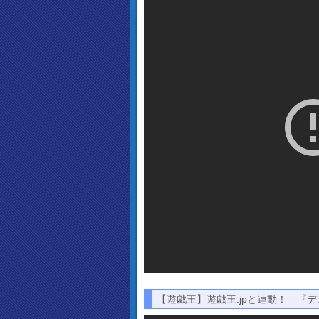
【遊戯王】遊戯王.jpと連動！ 『