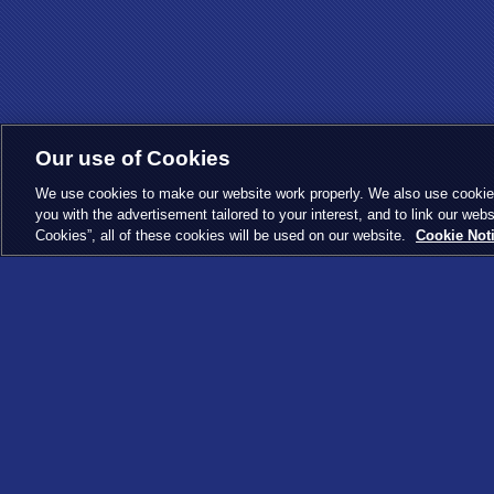
Our use of Cookies
We use cookies to make our website work properly. We also use cookies t
you with the advertisement tailored to your interest, and to link our webs
Cookies”, all of these cookies will be used on our website.
Cookie Not
トップページ
はじめよう
ニュース
商品情報
あそ
おしらせ
最新商品
カード
キャンペーン
基本パック
カード
重要なお知らせ
構築済みデッキ
カード