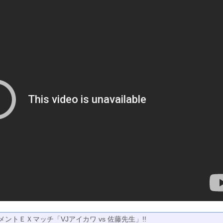
トＥＸマッチ「VJアイカワ vs 佐藤先生」!!