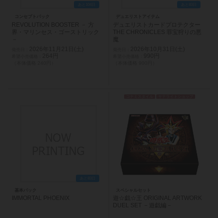
あと104日
あと83日
コンセプトパック
デュエリストアイテム
REVOLUTION BOOSTER － 方
デュエリストカードプロテクター
界・マリンセス・ゴーストリック
THE CHRONICLES 罪宝狩りの悪
－
魔
2026年11月21日(土)
2026年10月31日(土)
264円
990円
（本体価格 240円）
（本体価格 900円）
コナミスタイル
サテライトショップ
あと83日
基本パック
スペシャルセット
IMMORTAL PHOENIX
遊☆戯☆王 ORIGINAL ARTWORK
DUEL SET －遊戯編－