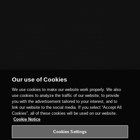
スペシャルパック
デュエリストアイテム
過去の商品
あそびかた
イベント・大会
カードの種類
開催イベント一覧
カードの見方
カードゲームID登録
カードの置き方
イベント参加方法
公式ルールブック
リミットレギュレーション
カードデータベースQ＆A
ショップイベント大会規定
マスタールールの概要
罰則規定
「GENESYS」フォーマット
1デュエル戦規定
日本語版以外の使用規定
景品の受取条件について
トーナメントパック
ウィナーズパック
Our use of Cookies
関連サイト
We use cookies to make our website work properly. We also
use cookies to analyze the traffic of our website, to provide
you with the advertisement tailored to your interest, and to
公式アカウント
link our website to the social media. If you select “Accept All
X
YouTube
Discord
TikTok
Twitch
Instagram
Cookies”, all of these cookies will be used on our website.
Cookie Notice
Cookies Settings
※当サイトの画像及び商品仕様は
実際の商品と異なる場合がございま
す。