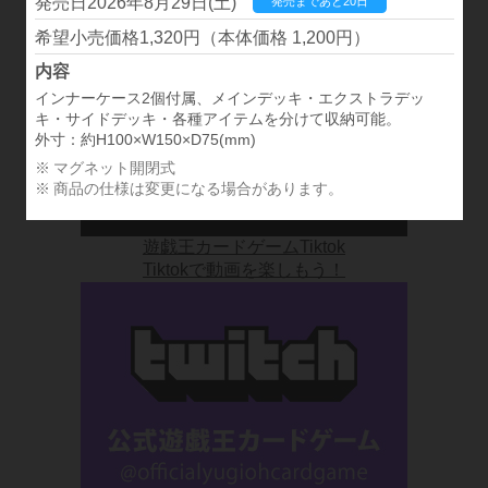
2026年8月29日(土)
発売まであと20日
デッキ紹介やCMなど公式動画をチェック！
1,320円（本体価格 1,200円）
インナーケース2個付属、メインデッキ・エクストラデッ
キ・サイドデッキ・各種アイテムを分けて収納可能。
外寸：約H100×W150×D75(mm)
マグネット開閉式
商品の仕様は変更になる場合があります。
遊戯王カードゲームTiktok
Tiktokで動画を楽しもう！