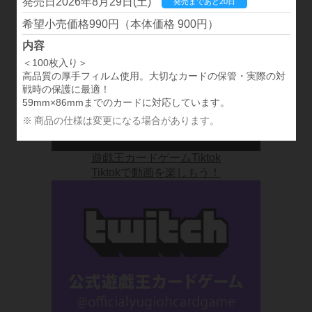
2026年8月29日(土)
発売まであと20日
デッキ紹介やCMなど公式動画をチェック！
990円（本体価格 900円）
＜100枚入り＞
高品質の厚手フィルム使用。大切なカードの保管・実際の対
戦時の保護に最適！
59mm×86mmまでのカードに対応しています。
商品の仕様は変更になる場合があります。
遊戯王カードゲームTiktok
Tiktokで動画を楽しもう！