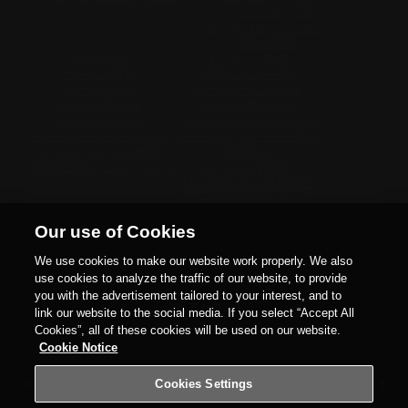
スペシャルパック
デュエリストアイテム
過去の商品
あそびかた
イベント・大会
カードの種類
開催イベント一覧
カードの見方
カードゲームID登録
カードの置き方
イベント参加方法
公式ルールブック
リミットレギュレーション
カードデータベースQ＆A
ショップイベント大会規定
マスタールールの概要
罰則規定
「GENESYS」フォーマット
1デュエル戦規定
日本語版以外の使用規定
景品の受取条件について
トーナメントパック
ウィナーズパック
Our use of Cookies
関連サイト
We use cookies to make our website work properly. We also
use cookies to analyze the traffic of our website, to provide
you with the advertisement tailored to your interest, and to
公式アカウント
link our website to the social media. If you select “Accept All
X
YouTube
Discord
TikTok
Twitch
Instagram
Cookies”, all of these cookies will be used on our website.
Cookie Notice
Cookies Settings
※当サイトの画像及び商品仕様は
実際の商品と異なる場合がございま
す。