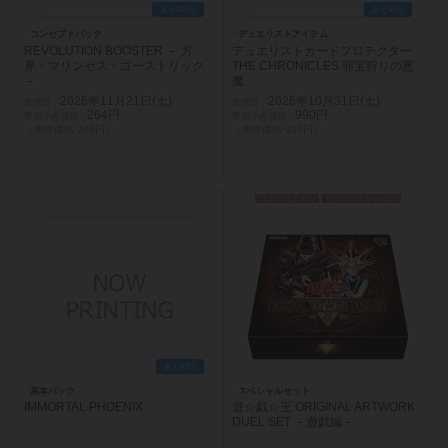
あと104日
あと83日
コンセプトパック
デュエリストアイテム
REVOLUTION BOOSTER － 方
デュエリストカードプロテクター
界・マリンセス・ゴーストリック
THE CHRONICLES 罪宝狩りの悪
－
魔
2026年11月21日(土)
2026年10月31日(土)
264円
990円
（本体価格 240円）
（本体価格 900円）
コナミスタイル
サテライトショップ
あと83日
基本パック
スペシャルセット
IMMORTAL PHOENIX
遊☆戯☆王 ORIGINAL ARTWORK
DUEL SET －遊戯編－