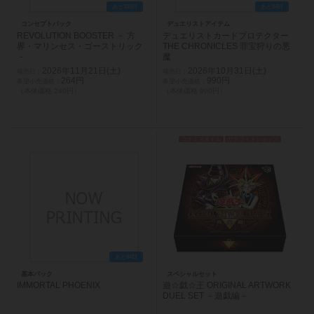
あと105日
あと84日
コンセプトパック
デュエリストアイテム
REVOLUTION BOOSTER － 方
デュエリストカードプロテクター
界・マリンセス・ゴーストリック
THE CHRONICLES 罪宝狩りの悪
－
魔
2026年11月21日(土)
2026年10月31日(土)
264円
990円
（本体価格 240円）
（本体価格 900円）
コナミスタイル
サテライトショップ
あと84日
基本パック
スペシャルセット
IMMORTAL PHOENIX
遊☆戯☆王 ORIGINAL ARTWORK
DUEL SET －遊戯編－