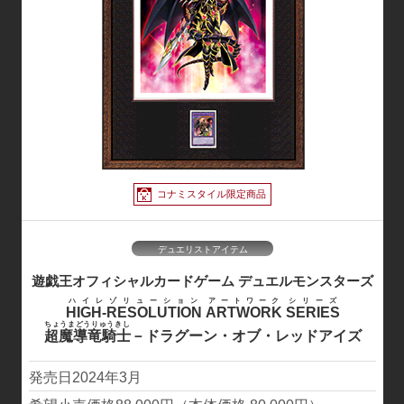
遊戯王OCG 公式X
商品・イベント等の公式情報を発信！
コナミスタイル限定商品
デュエリストアイテム
遊戯王オフィシャルカードゲーム
デュエルモンスターズ
ハイレゾリューション
アートワーク
シリーズ
HIGH-RESOLUTION
ARTWORK
SERIES
ちょうまどうりゅうきし
超魔導竜騎士
－ドラグーン・オブ・レッドアイズ
2024年3月
遊戯王OCGチャンネル