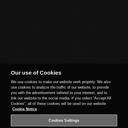
スペシャルパック
デュエリストアイテム
過去の商品
あそびかた
イベント・大会
カードの種類
開催イベント一覧
カードの見方
カードゲームID登録
カードの置き方
イベント参加方法
公式ルールブック
リミットレギュレーション
カードデータベースQ＆A
ショップイベント大会規定
マスタールールの概要
罰則規定
「GENESYS」フォーマット
1デュエル戦規定
日本語版以外の使用規定
景品の受取条件について
トーナメントパック
ウィナーズパック
Our use of Cookies
関連サイト
We use cookies to make our website work properly. We also
use cookies to analyze the traffic of our website, to provide
you with the advertisement tailored to your interest, and to
公式アカウント
link our website to the social media. If you select “Accept All
X
YouTube
Discord
TikTok
Twitch
Instagram
Cookies”, all of these cookies will be used on our website.
Cookie Notice
Cookies Settings
※当サイトの画像及び商品仕様は
実際の商品と異なる場合がございま
す。