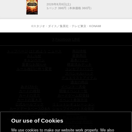
2026年8月8日(土)
1パック 396円（本体価格 360円）
©スタジオ・ダイス／集英社・テレビ東京・KONAMI
X
Facebook
LINE
トップページ
はじめよう
ニュース
商品情報
おしらせ
最新商品
キャンペーン
基本パック
重要なお知らせ
構築済みデッキ
ルール改訂に伴う変更
コンセプトパック
スペシャルパック
デュエリストアイテム
過去の商品
あそびかた
イベント・大会
カードの種類
開催イベント一覧
カードの見方
カードゲームID登録
カードの置き方
イベント参加方法
公式ルールブック
リミットレギュレーション
カードデータベースQ＆A
ショップイベント大会規定
マスタールールの概要
罰則規定
「GENESYS」フォーマット
1デュエル戦規定
Our use of Cookies
日本語版以外の使用規定
景品の受取条件について
We use cookies to make our website work properly. We also
トーナメントパック