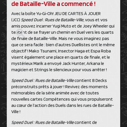
de Bataille-Ville a commencé !
Avec la boîte Yu‑Gi‑Oh! JEU DE CARTES À JOUER
(JCC)
Speed Duel :
Rues de Bataille-Ville
, vous et vos
amis pouvez incarner Yugi Muto et de Joey Wheeler qui
tentent de se frayer un chemin en Duel vers les quarts
de finale de Bataille-Ville. Mais ne vous imaginez pas
que ce sera facile : bien d’autres Duellistes ont le même
objectif ! Mako Tsunami, Insector Haga et Espa Roba
visent également une place en quarts de finale, et le
mystérieux Marik a envoyé Jack Hunter, Arkana le
magicien et Strings le silencieux pour vous arrêter !
Speed Duel :
Rues de Bataille-Ville
contient 8 Decks
préconstruits prêts à jouer ! Revivez des moments
mémorables de la série animée avec de toutes
nouvelles cartes Compétences qui vous propulseront
au cœur de l’action des Duels dans les rues de Bataille-
Ville !
Speed Duel : Rues de Bataille-Ville
contient de