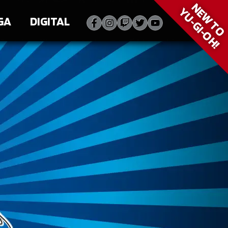
NEW T
YU‑GI‑OH!
GA
DIGITAL